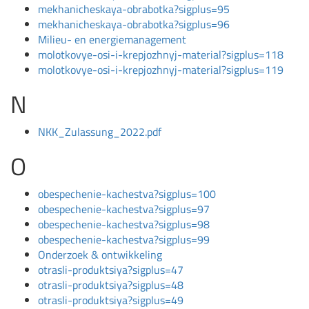
mekhanicheskaya-obrabotka?sigplus=95
mekhanicheskaya-obrabotka?sigplus=96
Milieu- en energiemanagement
molotkovye-osi-i-krepjozhnyj-material?sigplus=118
molotkovye-osi-i-krepjozhnyj-material?sigplus=119
N
NKK_Zulassung_2022.pdf
O
obespechenie-kachestva?sigplus=100
obespechenie-kachestva?sigplus=97
obespechenie-kachestva?sigplus=98
obespechenie-kachestva?sigplus=99
Onderzoek & ontwikkeling
otrasli-produktsiya?sigplus=47
otrasli-produktsiya?sigplus=48
otrasli-produktsiya?sigplus=49