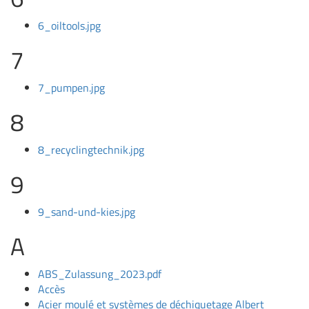
6_oiltools.jpg
7
7_pumpen.jpg
8
8_recyclingtechnik.jpg
9
9_sand-und-kies.jpg
A
ABS_Zulassung_2023.pdf
Accès
Acier moulé et systèmes de déchiquetage Albert