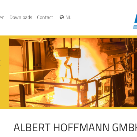
ren
Downloads
Contact
NL
,
r
ALBERT HOFFMANN GMB