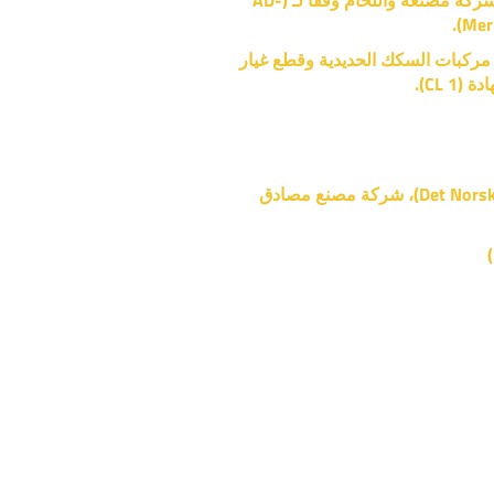
"توف راينلاند" (TÜV-Rheinland)، التفتيش كشركة مصنعة واللحام وفقا لـ (AD-
Mer
TÜV-Rhe)، شهادة لحام مركبات السكك الحديدية وقطع غيار
ديت نورسكي فيريتاس (Det Norske Veritas (DNV GL))، شركة مصنع مصادق