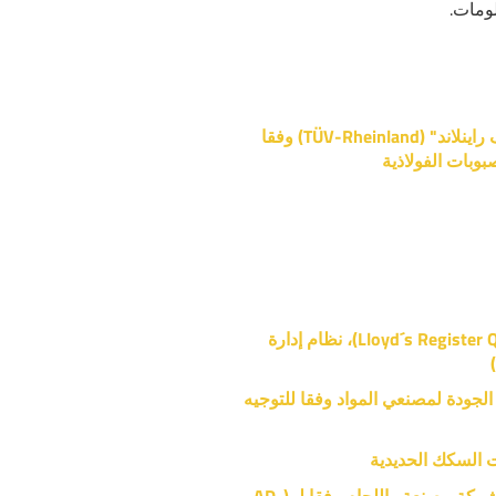
ومات.
نظام إدارة الطاقة لدى الشركة العالمية "توف راينلاند" (TÜV-Rheinland) وفقا
سجل لويد لضمان الجودة (Lloyd´s Register Quality Assurance)، نظام إدارة
TÜV-Rhei)، نظام إدارة الجودة لمصنعي المواد وفقا للتوجيه
ت السكك الحديدية