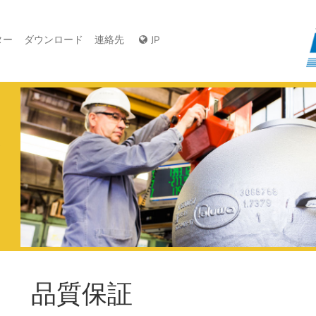
ター
ダウンロード
連絡先
JP
こ
お
的
相
品質保証