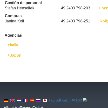
Gestión de personal
Stefan Hensellek
+49 2403 798-203
s.he
Compras
Janina Koll
+49 2403 798-251
j.kol
Agencias
Italia
Japón
Albert Hoffmann GmbH