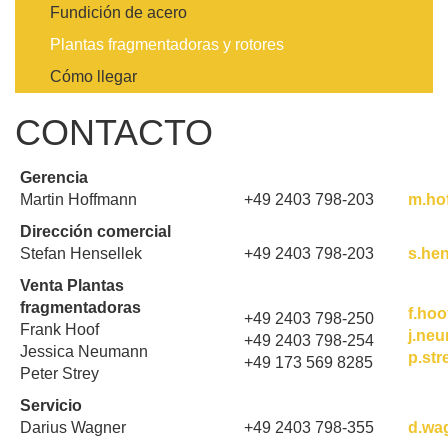
Fundición de acero
Plantas fragmentadoras y rotores
Cómo llegar
CONTACTO
Gerencia
Martin Hoffmann
+49 2403 798-203
m.ho
Dirección comercial
Stefan Hensellek
+49 2403 798-203
s.he
Venta Plantas
fragmentadoras
f.ho
+49 2403 798-250
Frank Hoof
j.ne
+49 2403 798-254
Jessica Neumann
p.st
+49 173 569 8285
Peter Strey
Servicio
Darius Wagner
+49 2403 798-355
d.wa